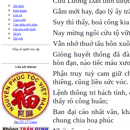
Cứu Lương Dân thời được
Sức khỏe
Gẫm mới hay, đạo lý ấy t
Kinh doanh
Giới trẻ
Suy thì thấy, hoá công ki
Công nghệ
Cảm nhận cuộc sống
Văn hóa nghệ thuật
Nay mừng ngôi cửu tộ vữ
Xã hội
Thế giới
Vẫn nhớ thuở tẩu bôn xuô
Tổng số người truy cập
Giòng huyết thống đã đà
hòn đạn, nào tiếc máu xư
Liên kết Website
Phận truy tuỳ cam giữ ch
thiêng, cũng liều sức vóc.
Lệnh thông tri bách tính,
thấy rõ công huân;
Ban đại cáo nhất văn, kh
chung chia hoạ phúc
Ph
ủ Tuy Lý Vương