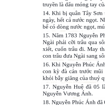
truyền là dấu móng tay củ
14. Khi bị quân Tây Sơn t
ngày, hết cả nước ngọt. N
bể có dòng nước ngọt, mú
15. Năm 1783 Nguyễn Phú
Ngài phải cỡi trâu qua 
xiết, cuốn trâu đi. May t
con trâu đưa Ngài sang sô
16. Khi Nguyễn Phúc Ánh 
con kỳ đà cản trước mũi
khỏi bẫy giăng của thuỷ 
17. Nguyễn Huệ đã 05 lầ
Nguyễn Vương Ánh.
18. Nguyễn Phúc Ánh đã 0