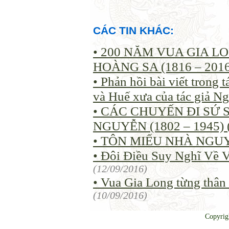
CÁC TIN KHÁC:
• 200 NĂM VUA GIA 
HOÀNG SA (1816 – 2016
• Phản hồi bài viết trong
và Huế xưa của tác giả N
• CÁC CHUYẾN ĐI SỨ
NGUYỄN (1802 – 1945) 
• TÔN MIẾU NHÀ NGU
• Đôi Điều Suy Nghĩ Về 
(12/09/2016)
• Vua Gia Long từng thân
(10/09/2016)
Copyrig