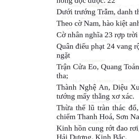
hồng độc dược. 22
Dưới trướng Trẫm, danh th
Theo cờ Nam, hào kiệt anh
Cờ nhân nghĩa 23 rợp trời
Quân điếu phạt 24 vang rộ
ngặt
Trận Cửa Eo, Quang Toản t
tha;
Thành Nghệ An, Diệu Xuâ
tướng mấy thằng xơ xác.
Thừa thế lũ tràn thác đổ,
chiếm Thanh Hoá, Sơn N
Kinh hồn cung rớt đao rơi
Hải Dương, Kinh Bắc.