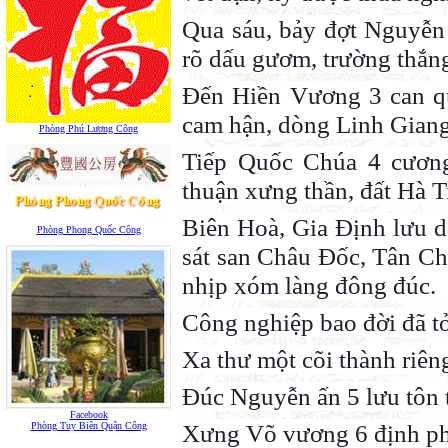
Qua sáu, bảy đợt Nguyễn
rõ dấu gươm, trường thắng
Đến Hiền Vương 3 can qu
cam hận, dòng Linh Giang
Phòng Phú Lương Công
Tiếp Quốc Chúa 4 cương
thuận xưng thần, đất Hà T
Biên Hoà, Gia Định lưu d
Phòng Phong Quốc Công
sát san Châu Đốc, Tân C
nhịp xóm làng đông đúc.
Công nghiệp bao đời đã tỏ
Xa thư một cõi thành riên
Đúc Nguyễn ấn 5 lưu tôn tr
Facebook
Xưng Võ vương 6 định phậ
Phòng Tuy Biên Quận Công