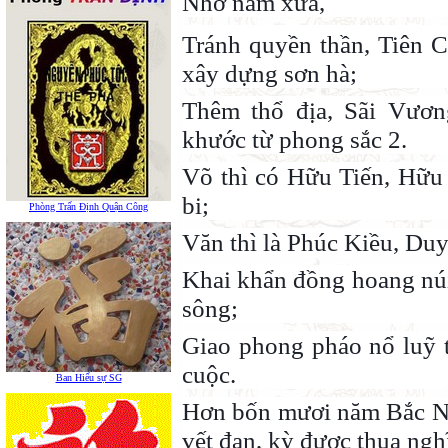
Nhớ năm xưa,
Tránh quyền thần, Tiên 
xây dựng sơn hà;
Thêm thổ địa, Sãi Vươ
khước từ phong sắc 2.
Võ thì có Hữu Tiến, Hữu
bi;
Phòng Trấn Định Quận Công
Văn thì là Phúc Kiều, Duy
Khai khẩn đồng hoang núi
sông;
Giao phong pháo nổ luỹ 
cuộc.
Ban Hiếu sự SG
Hơn bốn mươi năm Bắc Na
vết đạn, kỳ được thua ngh