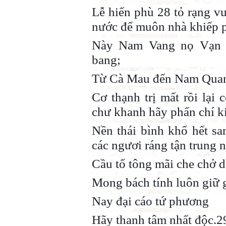
Lễ hiến phù 28 tỏ rạng vư
nước để muôn nhà khiếp 
Này Nam Vang nọ Vạn T
bang;
Từ Cà Mau đến Nam Quan, 
Cơ thạnh trị mất rồi lại 
chư khanh hãy phấn chí k
Nền thái bình khổ hết san
các ngươi ráng tận trung n
Cầu tổ tông mãi che chở dà
Mong bách tính luôn giữ 
Nay đại cáo tứ phương
Hãy thanh tâm nhất độc.2