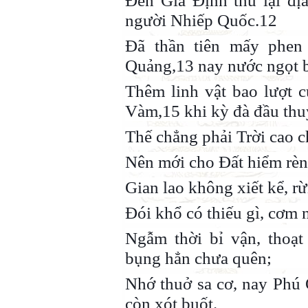
Đến Gia Định thu lại đị
người Nhiếp Quốc.12
Đã thần tiên mấy phen
Quảng,13 nay nước ngọt b
Thêm linh vật bao lượt c
Vàm,15 khi kỳ đà đầu thu
Thế chẳng phải Trời cao c
Nên mới cho Đất hiểm rèn 
Gian lao không xiết kể, r
Đói khổ có thiếu gì, cơm
Ngẫm thời bỉ vận, thoạt
bụng hẳn chưa quên;
Nhớ thuở sa cơ, nay Phú
còn xót buốt.