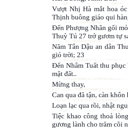
Vượt Nhị Hà mắt hoa óc 
Thịnh buông giáo qui hàn
Đến Phượng Nhãn gối mỏi 
Thuỳ Tú 27 trở gươm tự sá
Năm Tân Dậu an dân Thu
gió trời; 23
Đến Nhâm Tuất thu phục T
mặt đất..
Mừng thay,
Can qua đã tận, càn khôn h
Loạn lạc qua rồi, nhật ng
Tiệc khao công thoả lòng
gương lành cho trăm cõi 