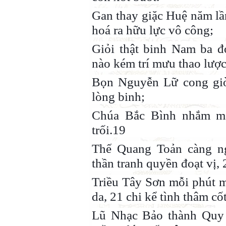
Gan thay giặc Huệ năm lầ
hoá ra hữu lực vô công;
Giỏi thật binh Nam ba đ
nào kém trí mưu thao lược
Bọn Nguyễn Lữ cong giò 
lòng binh;
Chúa Bắc Bình nhắm mắt
trối.19
Thế Quang Toản càng n
thần tranh quyền đoạt vị,
Triều Tây Sơn mỗi phút mỗ
da, 21 chi kể tình thâm cố
Lũ Nhạc Bảo thành Quy 