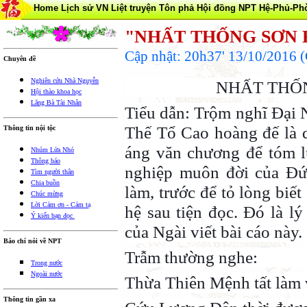
Home
Lịch sử VN
Liệt truyện Tôn phả
Hội đồng NPT
Hệ-Phủ-Ph
"NHẤT THỐNG SƠN 
Cập nhật: 20h37' 13/10/2016
Chuyên đề
Nghiên cứu Nhà Nguyễn
NHẤT THỐN
Hội thào khoa học
Lăng Bà Tài Nhân
Tiểu dẫn: Trộm nghĩ Đại 
Thế Tổ Cao hoàng đế là 
Thông tin nội tộc
áng văn chương để tóm l
Nhúm Lửa Nhỏ
Thông báo
nghiệp muôn đời của Đứ
Tìm người thân
Chia buồn
làm, trước để tỏ lòng biết 
Chúc mừng
Lời Cảm ơn - Cảm tạ
hệ sau tiện đọc. Đó là l
Ý kiến bạn đọc
của Ngài viết bài cáo này.
Báo chí nói về NPT
Trẫm thường nghe:
Trong nước
Ngoài nước
Thừa Thiên Mệnh tất làm 
Thông tin gần xa