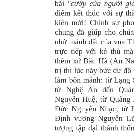
bài
"cướp của người gi
điểm kết thúc với sự t
kiến mới! Chính sự ph
chung đã giúp cho chúa
nhờ mảnh đất của vua Th
trực tiếp với kẻ thù m
thêm xứ Bắc Hà (An Na
trị thì lúc này bức dư đ
làm bốn mảnh: từ Lạng 
từ Nghệ An đến Quả
Nguyễn Huệ, từ Quảng 
Đức Nguyễn Nhạc, từ 
Định vương Nguyễn Lữ.
tượng tập đại thành thố