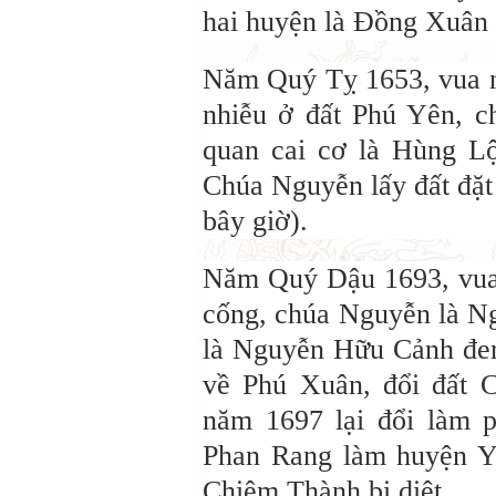
hai huyện là Đồng Xuân
Năm Quý Tỵ 1653, vua 
nhiễu ở đất Phú Yên, c
quan cai cơ là Hùng L
Chúa Nguyễn lấy đất đặ
bây giờ).
Năm Quý Dậu 1693, vua 
cống, chúa Nguyễn là Ng
là Nguyễn Hữu Cảnh đem
về Phú Xuân, đổi đất 
năm 1697 lại đổi làm p
Phan Rang làm huyện 
Chiêm Thành bị diệt.