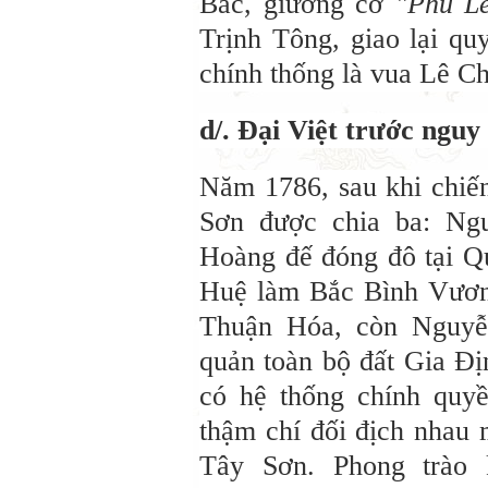
Bắc, giương cờ
"Phù Lê
Trịnh Tông, giao lại q
chính thống là vua Lê C
d/. Đại Việt trước nguy 
Năm 1786, sau khi chiến
Sơn được chia ba: Ng
Hoàng đế đóng đô tại 
Huệ làm Bắc Bình Vươn
Thuận Hóa, còn Nguyễ
quản toàn bộ đất Gia Đị
có hệ thống chính quyền
thậm chí đối địch nhau 
Tây Sơn. Phong trào 