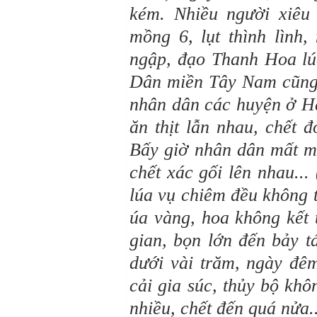
kém. Nhiều người xiêu
mồng 6, lụt thình lình,
ngập, đạo Thanh Hoa lúa
Dân miền Tây Nam cũng 
nhân dân các huyện ở H
ăn thịt lẫn nhau, chết 
Bấy giờ nhân dân mất mù
chết xác gối lên nhau..
lúa vụ chiêm đều không 
úa vàng, hoa không kết 
gian, bọn lớn đến bảy 
dưới vài trăm, ngày đê
cải gia súc, thủy bộ khô
nhiều, chết đến quá nửa..