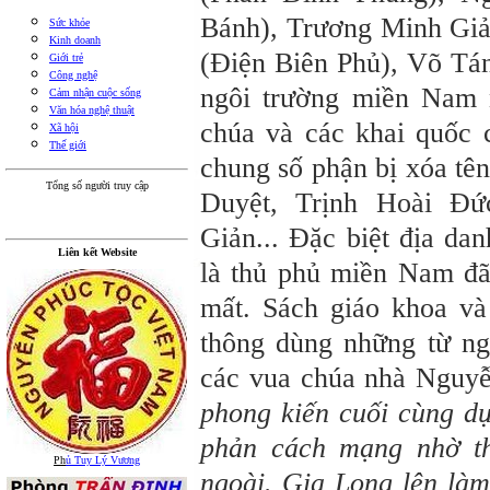
Bánh), Trương Minh Giả
Sức khỏe
Kinh doanh
(Điện Biên Phủ), Võ Tán
Giới trẻ
Công nghệ
ngôi trường miền Nam n
Cảm nhận cuộc sống
Văn hóa nghệ thuật
chúa và các khai quốc 
Xã hội
Thế giới
chung số phận bị xóa tê
Tổng số người truy cập
Duyệt, Trịnh Hoài Đứ
Giản... Đặc biệt địa dan
Liên kết Website
là thủ phủ miền Nam đã
mất. Sách giáo khoa và
thông dùng những từ ng
các vua chúa nhà Nguyễ
phong kiến cuối cùng dự
phản cách mạng nhờ t
Ph
ủ Tuy Lý Vương
ngoài. Gia Long lên làm