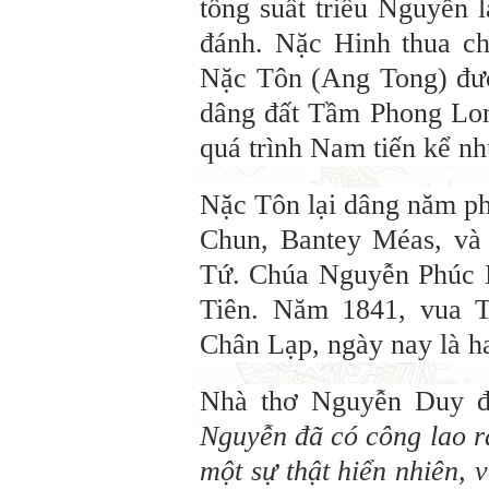
tổng suất triều Nguyễn
đánh. Nặc Hinh thua ch
Nặc Tôn (Ang Tong) đượ
dâng đất Tầm Phong Long
quá trình Nam tiến kể nh
Nặc Tôn lại dâng năm p
Chun, Bantey Méas, và
Tứ. Chúa Nguyễn Phúc K
Tiên. Năm 1841, vua T
Chân Lạp, ngày nay là h
Nhà thơ Nguyễn Duy đã
Nguyễn đã có công lao rấ
một sự thật hiển nhiên, 