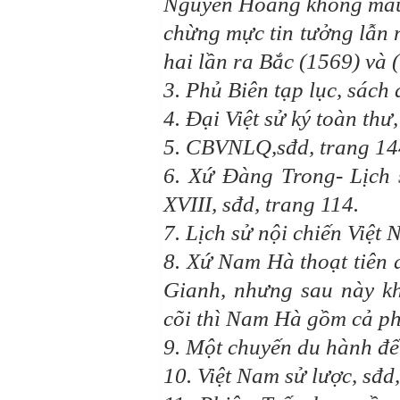
Nguyễn Hoàng không mâu 
chừng mực tin tưởng lẫn
hai lần ra Bắc (1569) và 
3. Phủ Biên tạp lục, sách 
4. Đại Việt sử ký toàn thư
5. CBVNLQ,sđd, trang 14
6. Xứ Đàng Trong- Lịch s
XVIII, sđd, trang 114.
7. Lịch sử nội chiến Việt
8. Xứ Nam Hà thoạt tiên 
Gianh, nhưng sau này k
cõi thì Nam Hà gồm cả p
9. Một chuyến du hành đế
10. Việt Nam sử lược, sđd