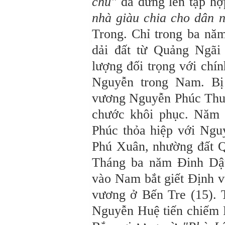
chủ"
đã đứng lên tập hợ
nhà giàu chia cho dân 
Trong. Chỉ trong ba năm
dải đất từ Quảng Ngãi
lượng đối trọng với chí
Nguyễn trong Nam. Bị
vương Nguyễn Phúc Thuầ
chước khôi phục. Năm 
Phúc thỏa hiệp với Ngu
Phú Xuân, nhường đất 
Tháng ba năm Đinh Dậ
vào Nam bắt giết Định 
vương ở Bến Tre (15).
Nguyễn Huệ tiến chiếm P