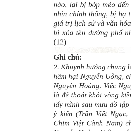
nào, lại bị bóp méo đến 
nhìn chính thống, bị hạ
giá trị lịch sử và văn hó
bị xóa tên đường phố nh
(12)
Ghi chú:
2. Khuynh hướng chung lâ
hãm hại Nguyễn Uông, ch
Nguyễn Hoàng. Việc Ngu
là để thoát khỏi vòng ki
lấy mình sau mưu đồ lập 
ý kiến (Trần Viết Ngạc
Chim Việt Cành Nam) ch