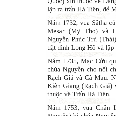
Quốc) xin thuộc về Đàn
lập ra trấn Hà Tiên, để 
Năm 1732, vua Sâtha củ
Mesar (Mỹ Tho) và L
Nguyễn Phúc Trú (Thái)
đặt dinh Long Hồ và lập
Năm 1735, Mạc Cửu qua
chúa Nguyễn cho nối ch
Rạch Giá và Cà Mau. N
Kiên Giang (Rạch Giá)
thuộc về Trấn Hà Tiên.
Năm 1753, vua Chân L
Nguyên) bị chúa Nguyễn