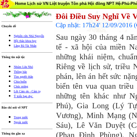
Home
Lịch sử VN
Liệt truyện Tôn phả
Hội đồng NPT
Hệ-Phủ-Ph
Đôi Điều Suy Nghĩ Về 
Cập nhật: 17h24' 12/09/2016
Chuyên đề
Sau ngày 30 tháng 4 năm
Nghiên cứu Nhà Nguyễn
Hội thào khoa học
tế - xã hội của miền N
Lăng Bà Tài Nhân
những khái niệm, chu
Thông tin nội tộc
Riêng về lịch sử, triều
Nhúm Lửa Nhỏ
Thông báo
phán, lên án hết sức nặ
Tìm người thân
Chia buồn
biển tên vua quan triều
Chúc mừng
Lời Cảm ơn - Cảm tạ
những tên khác như N
Ý kiến bạn đọc
Phú), Gia Long (Lý T
Báo chí nói về NPT
Vương), Minh Mạng (N
Trong nước
Ngoài nước
Sáu), Lê Văn Duyệt (
(Phan Đình Phùng), 
Thông tin gần xa