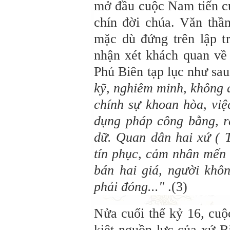
mở đầu cuộc Nam tiến của
chín đời chúa. Văn thầ
mặc dù đứng trên lập t
nhận xét khách quan về
Phủ Biên tạp lục như sau
kỹ, nghiêm minh, không a
chính sự khoan hòa, việ
dụng pháp công bằng, r
dữ. Quan dân hai xứ (
tín phục, cảm nhân mến 
bán hai giá, người khô
phải đóng..."
.(3)
Nửa cuối thế kỷ 16, cuộ
kiệt nguồn lực của xứ B