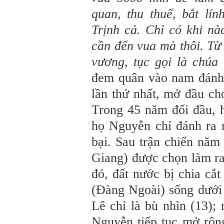
quan, thu thuế, bắt lín
Trịnh cả. Chỉ có khi nào
cần đến vua mà thôi. Từ 
vương, tục gọi là chúa T
đem quân vào nam đánh
lần thứ nhất, mở đầu ch
Trong 45 năm đối đầu, h
họ Nguyễn chỉ đánh ra 
bại. Sau trận chiến nă
Giang) được chọn làm ra
đó, đất nước bị chia cắ
(Đàng Ngoài) sống dưới
Lê chỉ là bù nhìn (13)
Nguyễn tiếp tục mở rộn