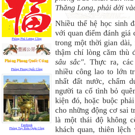
Thăng Long, phải dời và
Nhiều thế hệ học sinh đ
với quan điểm đánh giá 
Phòng Phú Lương Công
trong một thời gian dài,
thậm chí lòng căm thù 
sâu sắc"
. Thực ra, cá
nhiều công lao to lớn 
Phòng Phong Quốc Công
nhất đất nước, chấm dứ
người ta cố tình bỏ quê
kiện đó, hoặc buộc phải
cho những động cơ sai tr
là một thái độ không cô
Facebook
khách quan, thiên lệch 
Phòng Tuy Biên Quận Công