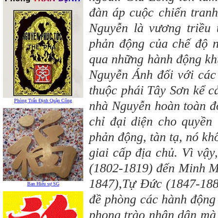
đàn áp cuộc chiến tranh
Nguyễn là vương triều 
phản động của chế độ n
qua những hành động khủ
Nguyễn Ánh đối với các
thuộc phái Tây Sơn kể c
Phòng Trấn Định Quận Công
nhà Nguyễn hoàn toàn đố
chỉ đại diện cho quyền 
phản động, tàn tạ, nó kh
giai cấp địa chủ. Vì vậ
(1802-1819) đến Minh Mệ
1847),Tự Đức (1847-1883
Ban Hiếu sự SG
đề phòng các hành động 
phong trào nhân dân mà