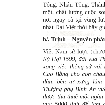
Tông, Nhân Tông, Thánh
một, chất lượng cuộc số
nơi ngay cả tại vùng lư
nhất Đại Việt thời bấy gi
b/. Trịnh – Nguyễn phâ
Việt Nam sử lược (chươn
Kỷ Hợi 1599, đời vua Th
xong việc thông sứ với
Cao Bằng cho con cháu
dần, bèn tự xưng làm
Thượng phụ Bình An vươ
được thu thuế một ngàn 
vua 5000 lính để làm 