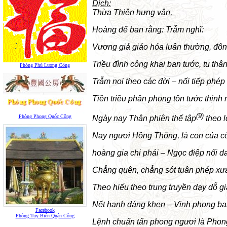
Dịch:
Thừa Thiên hưng vận,
Hoàng đế ban rằng: Trẫm nghĩ:
Vương giả giáo hóa luân thường, đôn
Triều đình công khai ban tước, tu thâ
Phòng Phú Lương Công
Trẫm noi theo các đời – nối tiếp phép 
Tiền triều phân phong tôn tước thịnh
(9)
Phòng Phong Quốc Công
Ngày nay Thân phiên thế tập
theo l
Nay ngươi Hồng Thông, là con của 
hoàng gia chi phái – Ngọc điệp nối d
Chẳng quên, chẳng sót tuân phép xưa
Theo hiếu theo trung truyền dạy dỗ gi
Nết hạnh đáng khen – Vinh phong ba
Facebook
Phòng Tuy Biên Quận Công
Lệnh chuẩn tấn phong ngươi là Pho