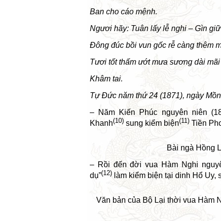
Ban cho cáo mệnh.
Ngươi hãy: Tuân lấy lễ nghi – Gìn giữ
Đông đúc bồi vun gốc rễ càng thêm 
Tươi tốt thấm ướt mưa sương dài mãi
Khâm tai.
Tự Đức năm thứ 24 (1871), ngày Mồng
– Năm Kiến Phúc nguyên niên (1
(10)
(11)
Khanh
sung kiểm biện
Tiền Pho
Bài ngà Hồng L
– Rồi đến đời
vua
Hàm Nghi nguyê
(12)
dụ”
làm kiểm biện tại dinh Hổ Uy, 
Văn bản của Bộ Lại thời
vua
Hàm N