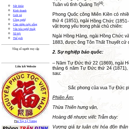
(4)
Tuần vũ tỉnh Quảng Trị
.
Sức khỏe
Kinh doanh
Phong Quốc công Miên Kiền có nhiề
Giới trẻ
Công nghệ
thứ 4 (1851),
ngài
Hồng Chức (1851-
Cảm nhận cuộc sống
vật trọng yếu trong phái chủ chiến:
Văn hóa nghệ thuật
Xã hội
Ngài
Hồng Hàng,
ngài
Hồng Chức v
Thế giới
1883, được ông Tôn Thất Thuyết cử 
Tổng số người truy cập
2. Sự nghiệp báo quốc:
– Năm Tự Đức thứ 22 (1869),
ngài
H
Liên kết Website
tháng 6 năm Tự Đức thứ 24 (1871),
sau:
Sắc phong của vua Tự Đức 
Phiên Âm:
Thừa Thiên hưng vận,
Hoàng đế nhược viết: Trẫm duy:
Ph
ủ Tuy Lý Vương
Vương giả tự luân chi hóa đôn thân t