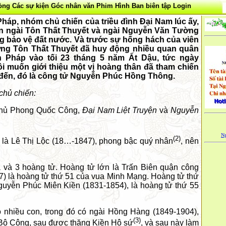
òng
Các sự kiện
Góc nhân văn
Phim
Hình
Ban biên tập
Login
áp, nhóm chủ chiến của triều đình Đại Nam lúc ấy,
ần
ngài
Tôn Thất Thuyết và
ngài
Nguyễn Văn Tường
g bảo vệ đất nước. Và trước sự hống hách của viên
ng Tôn Thất Thuyết đã huy động nhiều quan quân
 Pháp vào tối 23 tháng 5 năm Ất Dậu, tức ngày
tôi muốn giới thiệu một vị hoàng thân đã tham chiến
ết đến, đó là công tử Nguyễn Phúc Hồng Thông.
 chủ chiến:
 phủ Phong Quốc Công,
Đại Nam Liệt Truyện
và
Nguyễn
Ng
(2)
n là Lê Thị Lộc (18…-1847), phong bậc quý nhân
, nên
 và 3 hoàng tử. Hoàng tử lớn là Trấn Biên quận công
 là hoàng tử thứ 51 của vua Minh Mạng. Hoàng tử thứ
uyễn Phúc Miên Kiền (1831-1854), là hoàng tử thứ 55
 nhiều con, trong đó có
ngài
Hồng Hàng (1849-1904),
(3)
 Bộ Công, sau được thăng Kiền Hộ sứ
, và sau này làm