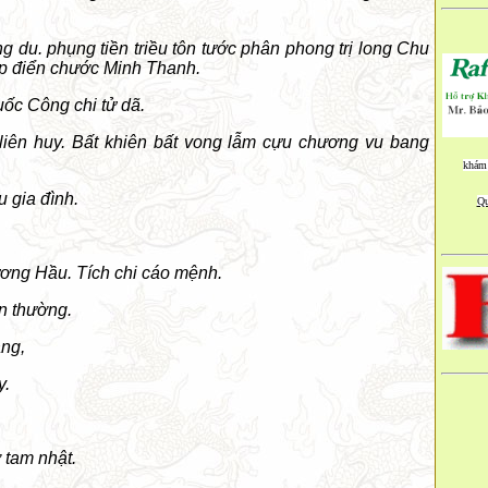
g du. phụng tiền triều tôn tước phân phong trị long Chu
ập điển chước Minh Thanh.
ốc Công chi tử dã.
liên huy. Bất khiên bất vong lẫm cựu chương vu bang
khám 
u gia đình.
Qu
ơng Hầu. Tích chi cáo mệnh.
ển thường.
áng,
y.
 tam nhật.