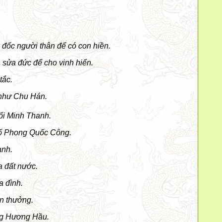
 đốc người thân để có con hiền.
n sửa đức để cho vinh hiển.
tắc.
 như Chu Hán.
ối Minh Thanh.
cố Phong Quốc Công.
anh.
 đất nước.
a đình.
n thưởng.
ng Hương Hầu.