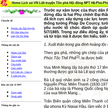
Home
Lịch sử VN
Liệt truyện Tôn phả
Hội đồng NPT
Hệ-Phủ-Ph
Trước sự xâm lược của thực dân Ph
đứng đầu là hai Phụ chính Đại th
đã tích cực xây dựng các lực lượn
Chuyên đề
thống tướng Pháp De Courcy, tướ
yêu nước tổ chức đánh úp quân
Nghiên cứu Nhà Nguyễn
5/7/1885. Trong sự điều động ấy, 
Hội thào khoa học
và tử trận mà ít được tìm hiểu, bi
Lăng Bà Tài Nhân
1. Xuất thân trong gia đình hoàng tộc
Thông tin nội tộc
Theo gia phả, những ghi chép của
Nhúm Lửa Nhỏ
(1)
Thông báo
Phúc Tộc Thế Phả
, ta được biết:
Tìm người thân
Chia buồn
Vua Minh Mạng lấy bà phi thứ 17 tê
Chúc mừng
thường được gọi là bà Lê quý nhân.
Lời Cảm ơn - Cảm tạ
Ý kiến bạn đọc
Bà Lê quý nhân sinh ra 2 công chúa
Nguyễn Phúc Miên Thanh (1830-1877)
Báo chí nói về NPT
2 của bà này là Phong Quốc công Ng
của vua Minh Mạng…
Trong nước
Ngoài nước
Trấn Biên quận công Miên Thanh có
Thông tin gần xa
tập phong Kỳ Ngoại Hầu, làm việc ở