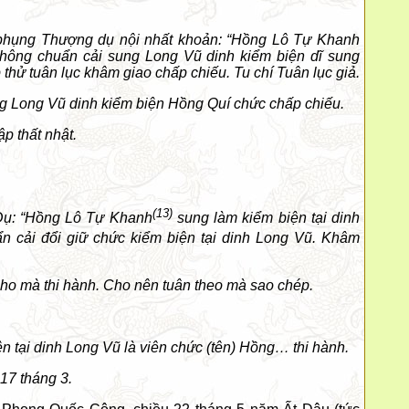
m phụng Thượng dụ nội nhất khoản: “Hồng Lô Tự Khanh
ông chuẩn cải sung Long Vũ dinh kiểm biện dĩ sung
thử tuân lục khâm giao chấp chiếu. Tu chí Tuân lục giả.
g Long Vũ dinh kiểm biện Hồng Quí chức chấp chiếu.
p thất nhật.
(13)
 Dụ: “Hồng Lô Tự Khanh
sung làm kiểm biện tại dinh
 cải đổi giữ chức kiểm biện tại dinh Long Vũ. Khâm
cho mà thi hành. Cho nên tuân theo mà sao chép.
 tại dinh Long Vũ là viên chức (tên) Hồng… thi hành.
17 tháng 3.