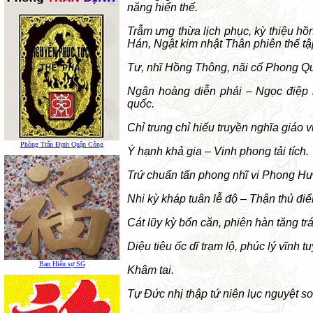
năng hiển thế.
Trẫm ưng thừa lịch phục, kỳ thiệu hồn
Hán, Ngật kim nhật Thân phiên thế t
Tư, nhĩ Hồng Thông, nãi cố Phong Qu
Ngân hoàng diễn phái – Ngọc điệp 
quốc.
Chỉ trung chỉ hiếu truyền nghĩa giáo v
Phòng Trấn Định Quận Công
Ý hạnh khả gia – Vinh phong tải tích.
Trứ chuẩn tấn phong nhĩ vi Phong Hư
Nhi kỳ kháp tuân lễ độ – Thận thủ đi
Cát lũy kỳ bổn căn, phiên hàn tăng tr
Diệu tiêu ốc dĩ trạm lộ, phúc lý vĩnh tu
Ban Hiếu sự SG
Khâm tai.
Tự Đức nhị thập tứ niên lục nguyệt sơ