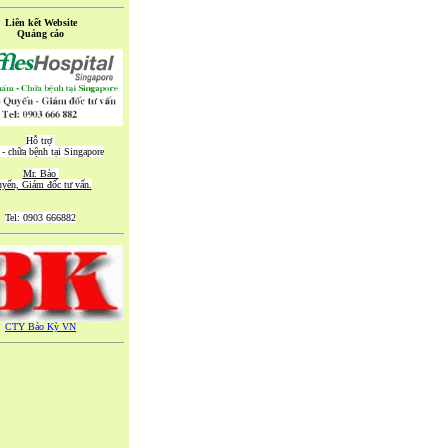
Liên kết Website
Quảng cáo
Hỗ 
trợ 

- chữa bệnh tại Singapore
M
r. Bảo 
yến, Giám đốc tư vấn.
Tel: 0903 666882
CTY Bảo Kỳ VN