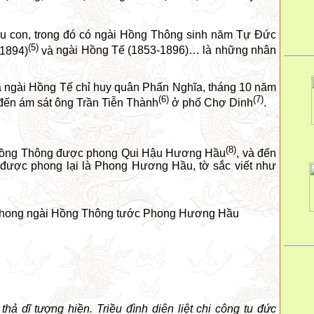
u con, trong đó có
ngài
Hồng Thông sinh năm Tự Đức
(5)
1894)
và
ngài
Hồng Tế (1853-1896)… là những nhân
à
ngài
Hồng Tế chỉ huy quân Phấn Nghĩa, tháng 10 năm
(6)
(7)
đến ám sát ông Trần Tiễn Thành
ở phố Chợ Dinh
.
(8)
ồng Thông được phong Qui Hậu Hương Hầu
, và đến
 được phong lại là Phong Hương Hầu, tờ sắc viết như
phong
ngài
Hồng Thông tước Phong Hương Hầu
hả dĩ tượng hiền. Triều đình diên liệt chi công tu đức