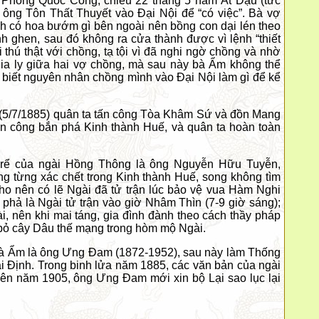
g Phong Quốc Công, chiều 22 tháng 5 năm Ất Dậu (tức
ông Tôn Thất Thuyết vào Đại Nội để “có việc”. Bà vợ
 có hoa bướm gì bên ngoài nên bồng con dại lén theo
 ghen, sau đó không ra cửa thành được vì lệnh “thiết
 thú thật với chồng, tạ tội vì đã nghi ngờ chồng và nhờ
hia ly giữa hai vợ chồng, mà sau này bà Ẩm không thể
 biết nguyên nhân chồng mình vào Đại Nội làm gì để kể
(5/7/1885) quân ta tấn công Tòa Khâm Sứ và đồn Mang
n công bắn phá Kinh thành Huế, và quân ta hoàn toàn
 rể của
ngài
Hồng Thông là
ông
Nguyễn Hữu Tuyễn,
ng từng xác chết trong Kinh thành Huế, song không tìm
cho nên có lẽ
Ngài
đã tử trận lúc bảo vệ vua Hàm Nghi
a phả là
Ngài
tử trận vào giờ Nhâm Thìn (7-9 giờ sáng);
i
, nên khi mai táng, gia đình đành theo cách thầy pháp
 bỏ cây Dâu thế mạng trong hòm mộ
Ngài
.
à Ẩm là
ông
Ưng Đam (1872-1952), sau này làm Thống
i Định. Trong binh lửa năm 1885, các văn bản của
ngài
ên năm 1905, ông Ưng Đam mới xin bộ Lại sao lục lại