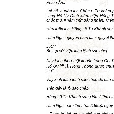
Phiên Âm:
Lại bộ vi tuân lục Chỉ sự. Tư khâ
sung Hổ Uy Dinh kiểm biện Hồng Th
chức thủ. Khâm thử” đẳng nhân. Triếp 
Hữu tuân lục. Hồng Lô Tự Khanh sun
Hàm Nghi nguyên niên tam nguyệt thậ
Dịch:
Bộ Lại với việc tuân lệnh sao chép.
Nay kính theo một khoản trong Chỉ
(14)
Hổ Uy
là Hồng Thông được chuẩn
thử”.
Vậy kính tuân lệnh sao chép để ban 
Trên đây là tờ sao chép.
Hồng Lô Tự Khanh sung làm kiểm biện
Hàm Nghi năm thứ nhất (1885), ngày 