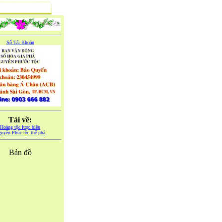
Số Tài Khoản
Tải về:
Hoàng tộc lược biên
uyễn Phúc tộc thế phả
Bản đồ