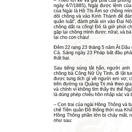
– Theo lời kể và gia phả của phòn
ngày 4/7/1885),
Ngài
được lệnh của 
của
Ngài
là Hồ Thị Ẩm sợ chồng mình
dõi chồng và vào Kinh Thành để đánh
quân luật”, đành phải xin vào Đại Nội
chồng dắt ra cổng! Đó là giờ phút c
gặp lại chồng mình được nữa!, và bà
lại cho con cháu!
Đêm 22 rạng 23 tháng 5 năm Ất Dậu 
Cá. Sáng ngày 23 Pháp bất đầu phả
thất bại.
Sau tiếng súng tắt hẳn, người anh
chồng bà Công Nữ Ủy Tình, đi lật tu
được tung tích gì về người em vợ; 
trên đường ra Quảng Trị mà theo gi
và chính vì không tìm thấy thi thể
Ngà
là dùng phép chiêu hồn nhập xác và
– Con trai của
ngài
Hồng Thông và b
chế Tiền quân Đô thống thời
vua
Khả
Hồng Thông phần lớn bị cháy mất, n
như sau: