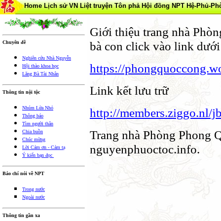
Home
Lịch sử VN
Liệt truyện Tôn phả
Hội đồng NPT
Hệ-Phủ-Ph
Giới thiệu trang nhà Ph
bà con click vào link dưới
Chuyên đề
Nghiên cứu Nhà Nguyễn
https://phongquoccong.w
Hội thào khoa học
Lăng Bà Tài Nhân
Link kết lưu trữ
Thông tin nội tộc
Nhúm Lửa Nhỏ
http://members.ziggo.nl/j
Thông báo
Tìm người thân
Trang nhà Phòng Phong Qu
Chia buồn
Chúc mừng
nguyenphuoctoc.info.
Lời Cảm ơn - Cảm tạ
Ý kiến bạn đọc
Báo chí nói về NPT
Trong nước
Ngoài nước
Thông tin gần xa