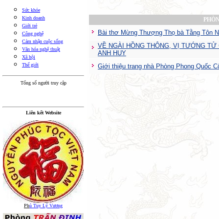
Sức khỏe
Kinh doanh
PHÒN
Giới trẻ
Bài thơ Mừng Thượng Thọ bà Tằng Tôn 
Công nghệ
Cảm nhận cuộc sống
VỀ NGÀI HỒNG THÔNG, VỊ TƯỚNG TỬ C
Văn hóa nghệ thuật
ANH HUY
Xã hội
Thế giới
Giới thiệu trang nhà Phòng Phong Quốc C
Tổng số người truy cập
Liên kết Website
Ph
ủ Tuy Lý Vương