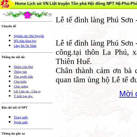
Home
Lịch sử VN
Liệt truyện Tôn phả
Hội đồng NPT
Hệ-Phủ-Ph
Lễ tế đình làng Phú Sơn
Chuyên đề
Nghiên cứu Nhà Nguyễn
Lễ tế đình làng Phú Sơn
Hội thào khoa học
Lăng Bà Tài Nhân
công.tại thôn La Phú, 
Thông tin nội tộc
Thiên Huế.
Nhúm Lửa Nhỏ
Chân thành cảm ơn bà c
Thông báo
Tìm người thân
quan tâm ủng hộ Lễ tế 
Chia buồn
Chúc mừng
Mời 
Lời Cảm ơn - Cảm tạ
Ý kiến bạn đọc
Báo chí nói về NPT
Trong nước
Ngoài nước
Thông tin gần xa