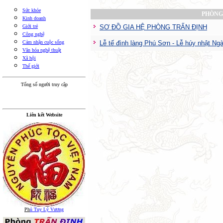
Sức khỏe
PHÒNG
Kinh doanh
Giới trẻ
SƠ ĐỒ GIA HỆ PHÒNG TRẤN ĐỊNH
Công nghệ
Cảm nhận cuộc sống
Lễ tế đình làng Phú Sơn - Lễ húy nhật Ng
Văn hóa nghệ thuật
Xã hội
Thế giới
Tổng số người truy cập
Liên kết Website
Ph
ủ Tuy Lý Vương