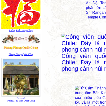
Ấn Độ, Tam
phần lớn c
Sri Ranga
Temple Com
Phòng Phú Lương Công
Công viên quốc
Phòng Phong Quốc Công
Chile: Đây là 
phong cảnh núi n
Facebook
Phòng Tuy Biên Quận Công