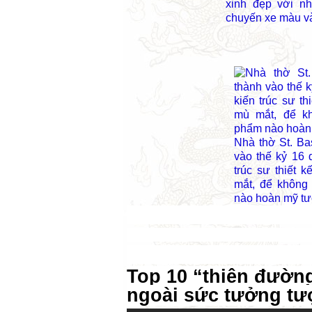
xinh đẹp với n
chuyến xe màu v
Nhà thờ St. Ba
vào thế kỷ 16 
trúc sư thiết 
mắt, để không
nào hoàn mỹ tư
Top 10 “
thiên
đườn
ngoài
sức
tưởng
tư