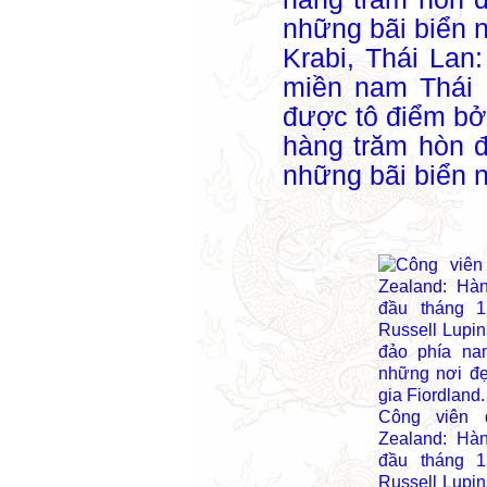
Krabi, Thái Lan
miền nam Thái 
được tô điểm bởi
hàng trăm hòn đ
những bãi biển n
Công viên 
Zealand: Hà
đầu tháng 
Russell Lupin