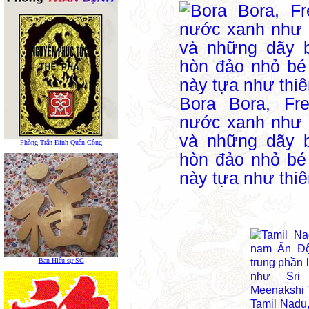
Bora Bora, Fre
nước xanh như 
và những dãy b
Phòng Trấn Định Quận Công
hòn đảo nhỏ bé
này tựa như thiê
Ban Hiếu sự SG
Tamil Nadu