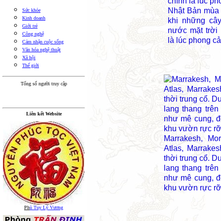
Nhật Bản mùa 
Sức khỏe
Kinh doanh
khi những cây
Giới trẻ
nước mặt trời
Công nghệ
là lúc phong c
Cảm nhận cuộc sống
Văn hóa nghệ thuật
Xã hội
Thế giới
Tổng số người truy cập
Liên kết Website
Marrakesh, Mo
Atlas, Marrake
thời trung cổ. 
lang thang trê
như mê cung, đ
khu vườn rực r
Ph
ủ Tuy Lý Vương