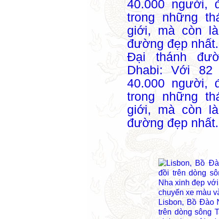
Đại thánh đư
Dhabi: Với 8
40.000 người, 
trong những th
giới, mà còn l
đường đẹp nhất
Lisbon, Bồ Đào 
trên dòng sông 