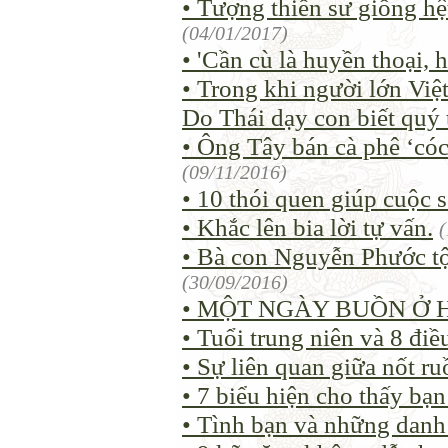
• Tượng thiền sư giống hệ
(04/01/2017)
• 'Cần cù là huyền thoại, 
• Trong khi người lớn Việ
Do Thái dạy con biết quý 
• Ông Tây bán cà phê ‘có
(09/11/2016)
• 10 thói quen giúp cuộc 
• Khắc lên bia lời tự vấn.
(
• Bà con Nguyễn Phước tộ
(30/09/2016)
• MỘT NGÀY BUỒN Ở 
• Tuổi trung niên và 8 điề
• Sự liên quan giữa nốt r
• 7 biểu hiện cho thấy bạ
• Tình bạn và những dan