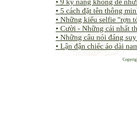
• 9 kỹ năng không dễ như
• 5 cách đặt tên thông mi
• Những kiểu selfie "rợn t
• Cười - Những cái nhất t
• Những câu nói đáng su
• Lận đận chiếc áo dài na
Copyrig