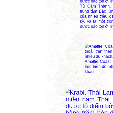
Tử Cấm Thành, 
trung tâm Bắc Ki
của nhiều triều đ
kỷ, và là một tr
được bảo tồn ở T
Amalfie Coast, 
trên triền đồi n
khách.