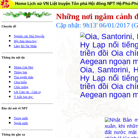
Home
Lịch sử VN
Liệt truyện Tôn phả
Hội đồng NPT
Hệ-Phủ-Ph
Những nơi ngắm cảnh đẹ
Cập nhật: 9h13' 06/01/2017 
Chuyên đề
Nghiên cứu Nhà Nguyễn
Hội thào khoa học
Lăng Bà Tài Nhân
Thông tin nội tộc
Oia, Santorini,
Nhúm Lửa Nhỏ
Thông báo
Hy Lạp nổi tiếng
Tìm người thân
Chia buồn
triền đồi Oia ch
Chúc mừng
Lời Cảm ơn - Cảm tạ
Aegean ngoạn m
Ý kiến bạn đọc
Báo chí nói về NPT
Trong nước
Ngoài nước
Thông tin gần xa