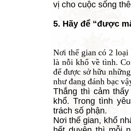
vị cho cuộc sống th
5. Hãy để “được m
Nơi thế gian có 2 loại
là nỗi khổ về tình. 
để được sở hữu những
như đang đánh bạc vậ
Thắng thì cảm thấy 
khổ. Trong tình yêu
trách số phận.
Nơi thế gian, khổ nh
hết duyên thì mỗi 