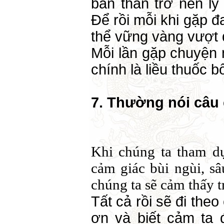
bản thân trở nên l
Để rồi mỗi khi gặp đ
thể vững vàng vượt 
Mỗi lần gặp chuyện 
chính là liều thuốc 
7. Thường nói câu
Khi chúng ta tham dự
cảm giác bùi ngùi, sâ
chúng ta sẽ cảm thấy t
Tất cả rồi sẽ đi the
ơn và biết cảm tạ 