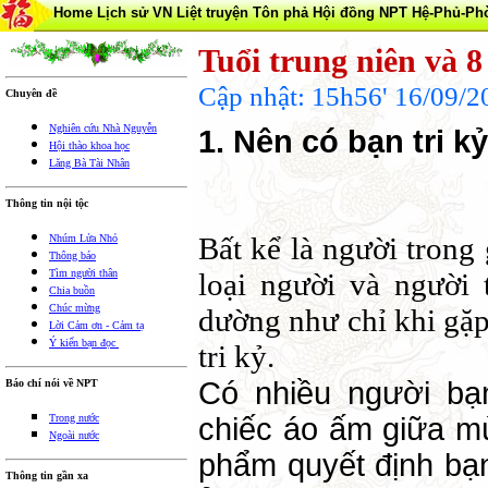
Home
Lịch sử VN
Liệt truyện Tôn phả
Hội đồng NPT
Hệ-Phủ-Ph
Tuổi trung niên và 8
Cập nhật: 15h56' 16/09/
Chuyên đề
Nghiên cứu Nhà Nguyễn
1. Nên có bạn tri kỷ
Hội thào khoa học
Lăng Bà Tài Nhân
Thông tin nội tộc
Bất kể là người trong 
Nhúm Lửa Nhỏ
Thông báo
Tìm người thân
loại người và người 
Chia buồn
Chúc mừng
dường như chỉ khi gặp
Lời Cảm ơn - Cảm tạ
Ý kiến bạn đọc
tri kỷ.
Có nhiều người bạ
Báo chí nói về NPT
chiếc áo ấm giữa mù
Trong nước
Ngoài nước
phẩm quyết định bạn
Thông tin gần xa