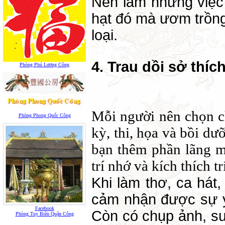
Nên làm những việc 
hạt đó mà ươm trồn
loại.
4. Trau dồi sở thíc
Phòng Phú Lương Công
Mỗi người nên chọn ch
Phòng Phong Quốc Công
kỳ, thi, họa và bồi d
bạn thêm phần lãng m
trí nhớ và kích thích t
Khi làm thơ, ca hát
cảm nhận được sự y
Facebook
Còn có chụp ảnh, s
Phòng Tuy Biên Quận Công