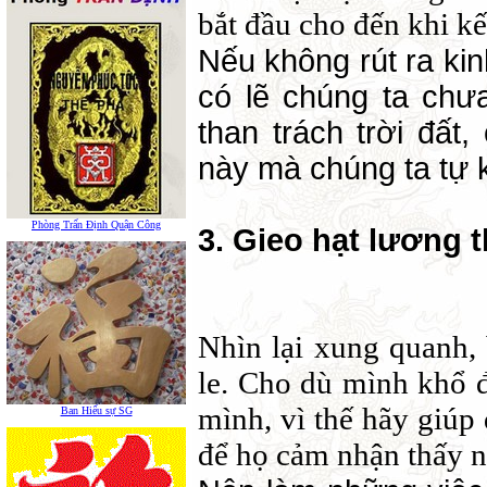
bắt đầu cho đến khi kế
Nếu không rút ra kin
có lẽ chúng ta chư
than trách trời đất,
này mà chúng ta tự 
Phòng Trấn Định Quận Công
3. Gieo hạt lương t
Nhìn lại xung quanh, 
le. Cho dù mình khổ đ
mình, vì thế hãy giú
Ban Hiếu sự SG
để họ cảm nhận thấy n