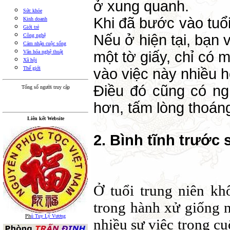
ở xung quanh.
Sức khỏe
Khi đã bước vào tuổ
Kinh doanh
Giới trẻ
Nếu ở hiện tại, bạn 
Công nghệ
Cảm nhận cuộc sống
một tờ giấy, chỉ có 
Văn hóa nghệ thuật
Xã hội
Thế giới
vào việc này nhiều 
Điều đó cũng có ng
Tổng số người truy cập
hơn, tấm lòng thoáng
Liên kết Website
2. Bình tĩnh trước
Ở tuổi trung niên kh
trong hành xử giống n
Ph
ủ Tuy Lý Vương
nhiều sự việc trong cu