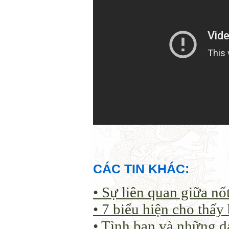
CÁC TIN KHÁC:
• Sự liên quan giữa nố
• 7 biểu hiện cho thấy
• Tình bạn và những 