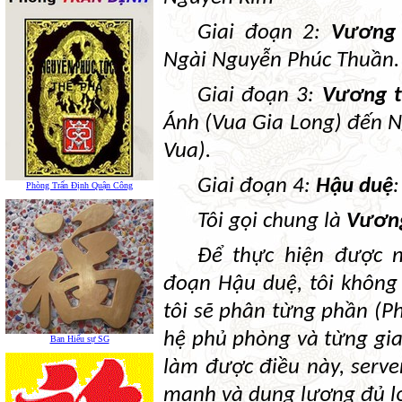
Giai đoạn 2:
Vương
Ngài Nguyễn Phúc Thuần. 
Giai đoạn 3:
Vương t
Ánh (Vua Gia Long) đến N
Vua).
Giai đoạn 4:
Hậu duệ
Phòng Trấn Định Quận Công
Tôi gọi chung là
Vươn
Để thực hiện được n
đoạn Hậu duệ, tôi không 
tôi sẽ phân từng phần (P
hệ phủ phòng và từng gia
Ban Hiếu sự SG
làm được điều này, serve
mạnh và dung lượng đủ l