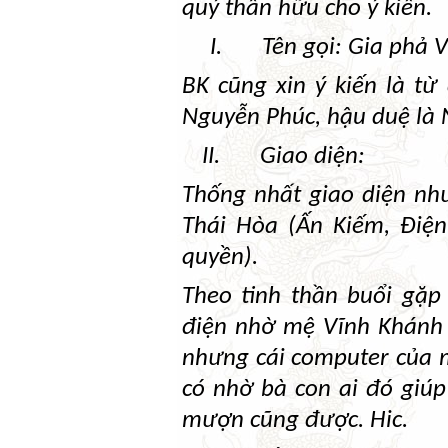
quý thân hữu cho ý kiến.
I.
Tên gọi: Gia phả 
BK cũng xin ý kiến là từ
Nguyễn Phúc, hậu duệ là
II.
Giao diện:
Thống nhất giao diện nh
Thái Hòa (Ấn Kiếm, Điệ
quyền).
Theo tinh thần buổi gặp
điện nhờ mệ Vĩnh Khánh 
nhưng cái computer của 
có nhờ bà con ai đó giúp
mượn cũng được. Hic.