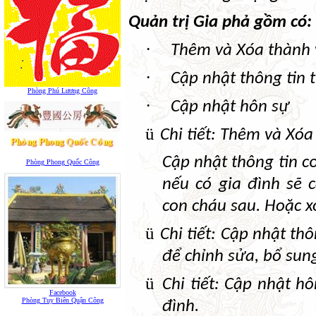
Quản trị Gia phả gồm có:
·
Thêm và Xóa thành v
·
Cập nhật thông tin 
Phòng Phú Lương Công
·
Cập nhật hôn sự
ü
Chi tiết: Thêm và Xóa
Cập nhật thông tin cơ
Phòng Phong Quốc Công
nếu có gia đình sẽ 
con cháu sau. Hoặc x
ü
Chi tiết: Cập nhật th
để chỉnh sửa, bổ sung
ü
Chi tiết: Cập nhật h
Facebook
Phòng Tuy Biên Quận Công
đình.