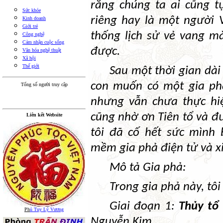
rằng chúng ta ai cũng t
Sức khỏe
riêng hay là một người 
Kinh doanh
Giới trẻ
thống lịch sử vẻ vang m
Công nghệ
Cảm nhận cuộc sống
được.
Văn hóa nghệ thuật
Xã hội
Thế giới
Sau một thời gian dài
con muốn có một gia ph
Tổng số người truy cập
nhưng vẫn chưa thực hi
cũng nhờ ơn Tiên tổ và đ
Liên kết Website
tôi đã cố hết sức mình 
mềm gia phả điện tử và xi
Mô tả Gia phả:
Trong gia phả này, tôi
Giai đoạn 1:
Thủy tổ
Ph
ủ Tuy Lý Vương
Nguyễn Kim