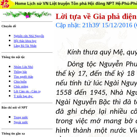
Home
Lịch sử VN
Liệt truyện Tôn phả
Hội đồng NPT
Hệ-Phủ-Ph
Lời tựa về Gia phả điện
Cập nhật: 21h39' 15/12/2016
Chuyên đề
Nghiên cứu Nhà Nguyễn
Hội thào khoa học
Lăng Bà Tài Nhân
Kính thưa quý Mệ, quý
Thông tin nội tộc
Dòng tộc Nguyễn Phư
Nhúm Lửa Nhỏ
Thông báo
thế kỳ 17, đến thế kỷ 18
Tìm người thân
nếu tính từ lúc Ngài Ng
Chia buồn
Chúc mừng
1558 đến 1945, Nhà Ngu
Lời Cảm ơn - Cảm tạ
Ý kiến bạn đọc
Ngài Nguyễn Bặc thì đã t
Báo chí nói về NPT
đã ghi chép lại nhiều c
Trong nước
trong việc mở mang bờ c
Ngoài nước
hình thành một nước Việ
Thông tin gần xa