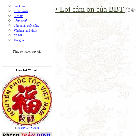
Sức khỏe
• Lời cảm ơn của BBT
(14
Kinh doanh
Giới trẻ
Công nghệ
Cảm nhận cuộc sống
Văn hóa nghệ thuật
Xã hội
Thế giới
Tổng số người truy cập
Liên kết Website
Ph
ủ Tuy Lý Vương