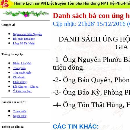
Home
Lịch sử VN
Liệt truyện Tôn phả
Hội đồng NPT
Hệ-Phủ-Ph
Danh sách bà con ủng h
Cập nhật: 21h28' 15/12/2016
Chuyên đề
Nghiên cứu Nhà Nguyễn
DANH SÁCH ỦNG HỘ
Hội thào khoa học
Lăng Bà Tài Nhân
GIA
Thông tin nội tộc
-1- Ông Nguyễn Phước B
Nhúm Lửa Nhỏ
triệu đồng.
Thông báo
Tìm người thân
-2- Ông Bảo Quyến, Phòn
Chia buồn
Chúc mừng
Lời Cảm ơn - Cảm tạ
-3- Ông Bảo Kỳ, Phòng Ph
Ý kiến bạn đọc
Báo chí nói về NPT
-4- Ông Tôn Thất Hùng, 
Trong nước
Ngoài nước
CÁC TIN KHÁC:
Thông tin gần xa