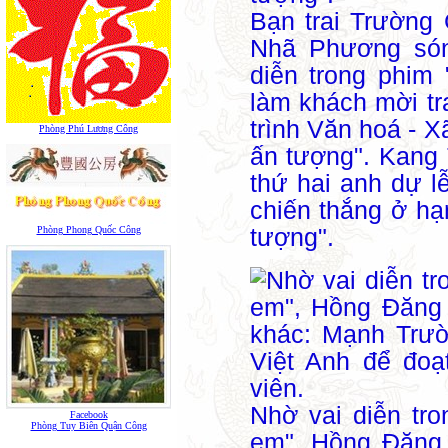
Bạn trai Trường
Nhã Phương són
diễn trong phim 
làm khách mời t
trình Văn hoá - X
Phòng Phú Lương Công
ấn tượng". Kang 
thứ hai anh dự lễ
chiến thắng ở h
tượng".
Phòng Phong Quốc Công
Nhờ vai diễn tro
Facebook
Phòng Tuy Biên Quận Công
em", Hồng Đăng