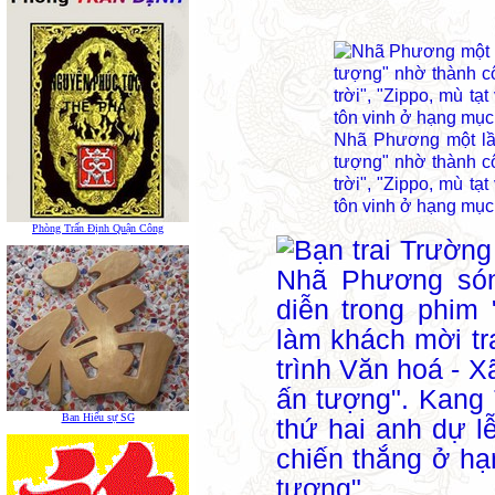
Nhã Phương một lần
tượng" nhờ thành c
trời", "Zippo, mù t
tôn vinh ở hạng mục
Phòng Trấn Định Quận Công
Ban Hiếu sự SG