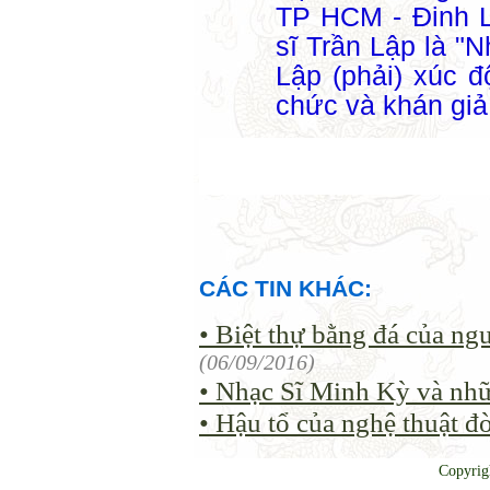
TP HCM - Đinh L
sĩ Trần Lập là "
Lập (phải) xúc đ
chức và khán giả
CÁC TIN KHÁC:
• Biệt thự bằng đá của ng
(06/09/2016)
• Nhạc Sĩ Minh Kỳ và nhữ
• Hậu tổ của nghệ thuật đ
Copyrig