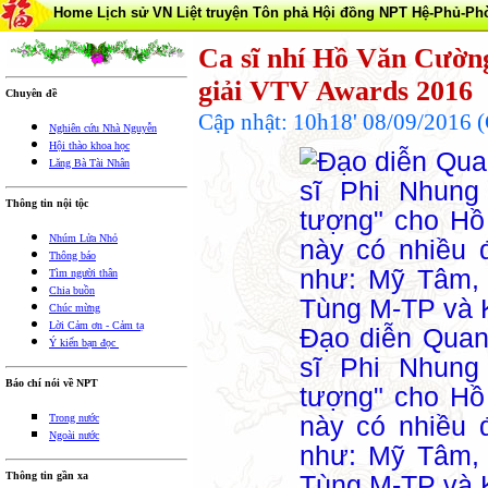
Home
Lịch sử VN
Liệt truyện Tôn phả
Hội đồng NPT
Hệ-Phủ-Ph
Ca sĩ nhí Hồ Văn Cường
giải VTV Awards 2016
Chuyên đề
Cập nhật: 10h18' 08/09/2016
Nghiên cứu Nhà Nguyễn
Hội thào khoa học
Lăng Bà Tài Nhân
Thông tin nội tộc
Nhúm Lửa Nhỏ
Thông báo
Tìm người thân
Chia buồn
Chúc mừng
Lời Cảm ơn - Cảm tạ
Đạo diễn Quan
Ý kiến bạn đọc
sĩ Phi Nhung 
Báo chí nói về NPT
tượng" cho H
này có nhiều đ
Trong nước
Ngoài nước
như: Mỹ Tâm,
Thông tin gần xa
Tùng M-TP và 