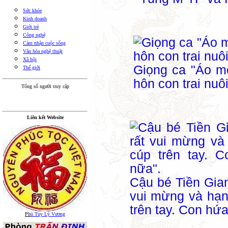
Sức khỏe
Kinh doanh
Giới trẻ
Công nghệ
Cảm nhận cuộc sống
Văn hóa nghệ thuật
Xã hội
Giọng ca "Áo m
Thế giới
hôn con trai nuô
Tổng số người truy cập
Liên kết Website
Cậu bé Tiền Gian
vui mừng và hạn
trên tay. Con hứ
Ph
ủ Tuy Lý Vương