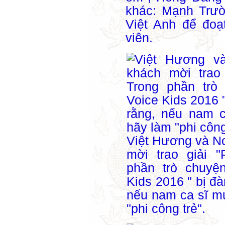
khác: Mạnh Trườ
Việt Anh để đoạ
viên.
Việt Hương và N
mời trao giải "
phần trò chuyệ
Kids 2016 " bị đà
nếu nam ca sĩ m
"phi công trẻ".