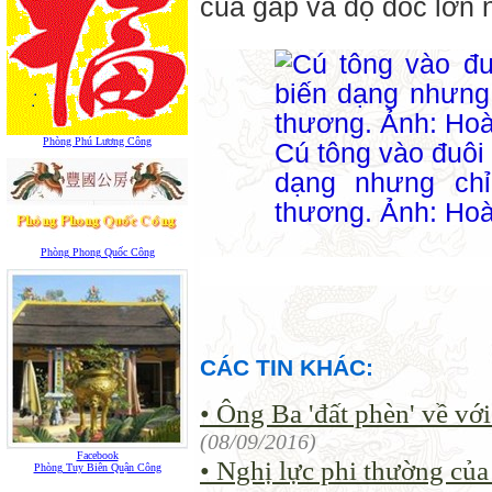
cua gấp và độ dốc lớn n
Phòng Phú Lương Công
Cú tông vào đuôi 
dạng nhưng ch
thương. Ảnh: Hoà
Phòng Phong Quốc Công
CÁC TIN KHÁC:
• Ông Ba 'đất phèn' về với
(08/09/2016)
Facebook
• Nghị lực phi thường của
Phòng Tuy Biên Quận Công