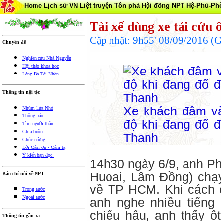
Home
Lịch sử VN
Liệt truyện Tôn phả
Hội đồng NPT
Hệ-Phủ-Ph
Tài xế dùng xe tải cứu 
Cập nhật: 9h55' 08/09/2016 
Chuyên đề
Nghiên cứu Nhà Nguyễn
Hội thào khoa học
Lăng Bà Tài Nhân
Thông tin nội tộc
Xe khách đâm và
Nhúm Lửa Nhỏ
Thông báo
độ khi đang đổ đ
Tìm người thân
Chia buồn
Thanh
Chúc mừng
Lời Cảm ơn - Cảm tạ
Ý kiến bạn đọc
14h30 ngày 6/9, anh Ph
Huoai, Lâm Đồng) chạy
Báo chí nói về NPT
về TP HCM. Khi cách 
Trong nước
Ngoài nước
anh nghe nhiều tiếng 
chiếu hậu, anh thấy ô
Thông tin gần xa