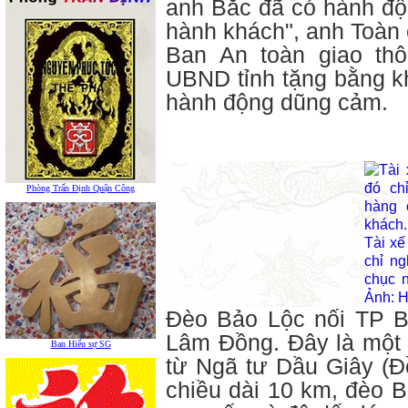
anh Bắc đã có hành độ
hành khách", anh Toàn 
Ban An toàn giao th
UBND tỉnh tặng bằng kh
hành động dũng cảm.
Phòng Trấn Định Quận Công
Tài xế
chỉ ng
chục n
Ảnh: H
Đèo Bảo Lộc nối TP B
Lâm Đồng. Đây là một t
Ban Hiếu sự SG
từ Ngã tư Dầu Giây (Đ
chiều dài 10 km, đèo 