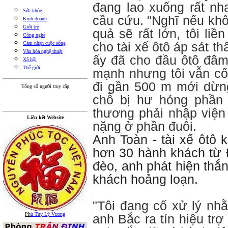
đang lao xuống rất nh
Sức khỏe
cầu cứu. "Nghĩ nếu khô
Kinh doanh
Giới trẻ
quả sẽ rất lớn, tôi liề
Công nghệ
cho tài xế ôtô áp sát t
Cảm nhận cuộc sống
Văn hóa nghệ thuật
ấy đã cho đầu ôtô đâm 
Xã hội
Thế giới
mạnh nhưng tôi vẫn cố 
đi gần 500 m mới dừng
Tổng số người truy cập
chỗ bị hư hỏng phần 
thương phải nhập viện
Liên kết Website
nặng ở phần đuôi.
Anh Toàn - tài xế ôtô 
hơn 30 hành khách từ 
đèo, anh phát hiện thắ
khách hoảng loạn.
"Tôi đang cố xử lý nh
Ph
ủ Tuy Lý Vương
anh Bắc ra tín hiệu trợ